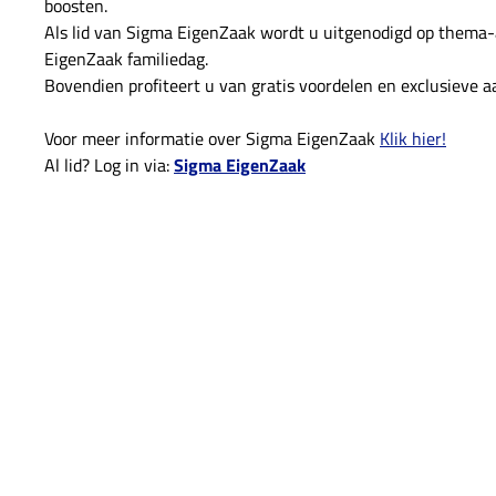
boosten.
Als lid van Sigma EigenZaak wordt u uitgenodigd op thema-
EigenZaak familiedag.
Bovendien profiteert u van gratis voordelen en exclusieve a
Voor meer informatie over Sigma EigenZaak
Klik hier!
Al lid? Log in via:
Sigma EigenZaak