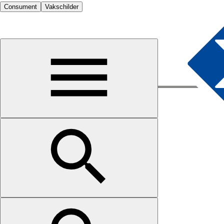
Consument
Vakschilder