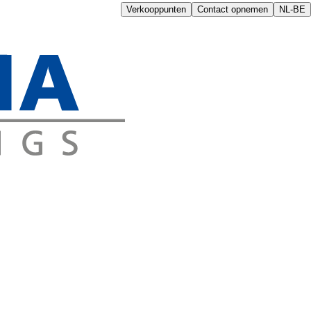
Verkooppunten
Contact opnemen
NL-BE