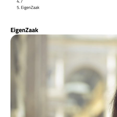
/
EigenZaak
EigenZaak