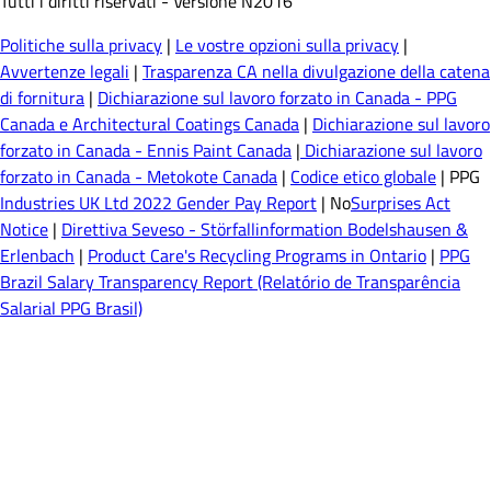
Tutti i diritti riservati - Versione N2016
Politiche sulla privacy
|
Le vostre opzioni sulla privacy
|
Avvertenze legali
|
Trasparenza CA nella divulgazione della catena
di fornitura
|
Dichiarazione sul lavoro forzato in Canada - PPG
Canada e Architectural Coatings Canada
|
Dichiarazione sul lavoro
forzato in Canada - Ennis Paint Canada
|
Dichiarazione sul lavoro
forzato in Canada - Metokote Canada
|
Codice etico globale
| PPG
Industries UK Ltd 2022 Gender Pay Report
| No
Surprises Act
Notice
|
Direttiva Seveso - Störfallinformation Bodelshausen &
Erlenbach
|
Product Care's Recycling Programs in Ontario
|
PPG
Brazil Salary Transparency Report (Relatório de Transparência
Salarial PPG Brasil)