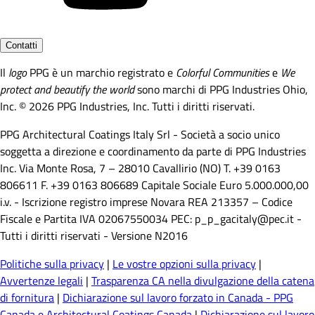
Contatti
Il
logo
PPG è un marchio registrato e
Colorful Communities
e
We
protect and beautify the world
sono marchi di PPG Industries Ohio,
Inc. © 2026 PPG Industries, Inc. Tutti i diritti riservati.
PPG Architectural Coatings Italy Srl - Società a socio unico
soggetta a direzione e coordinamento da parte di PPG Industries
Inc. Via Monte Rosa, 7 – 28010 Cavallirio (NO) T. +39 0163
806611 F. +39 0163 806689 Capitale Sociale Euro 5.000.000,00
i.v. - Iscrizione registro imprese Novara REA 213357 – Codice
Fiscale e Partita IVA 02067550034 PEC: p_p_gacitaly@pec.it -
Tutti i diritti riservati - Versione N2016
Politiche sulla privacy
|
Le vostre opzioni sulla privacy
|
Avvertenze legali
|
Trasparenza CA nella divulgazione della catena
di fornitura
|
Dichiarazione sul lavoro forzato in Canada - PPG
Canada e Architectural Coatings Canada
|
Dichiarazione sul lavoro