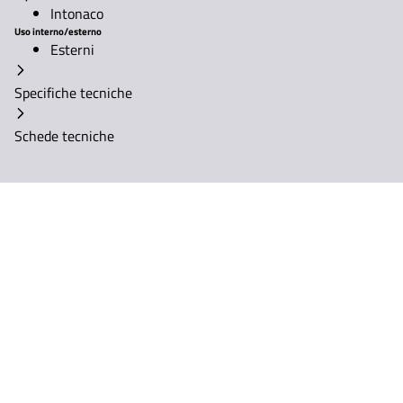
Intonaco
Uso interno/esterno
Esterni
Specifiche tecniche
Schede tecniche