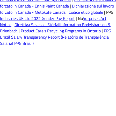
forzato in Canada - Ennis Paint Canada
|
Dichiarazione sul lavoro
forzato in Canada - Metokote Canada
|
Codice etico globale
| PPG
Industries UK Ltd 2022 Gender Pay Report
| No
Surprises Act
Notice
|
Direttiva Seveso - Störfallinformation Bodelshausen &
Erlenbach
|
Product Care's Recycling Programs in Ontario
|
PPG
Brazil Salary Transparency Report (Relatório de Transparência
Salarial PPG Brasil)