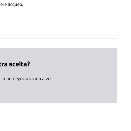
pore acqueo.
tra scelta?
in un negozio vicino a voi!