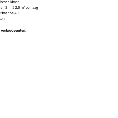
n beschikbaar
an 2m² à 2,5 m² per laag
erbaar na 4u
ken
e verkooppunten.