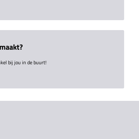
emaakt?
el bij jou in de buurt!