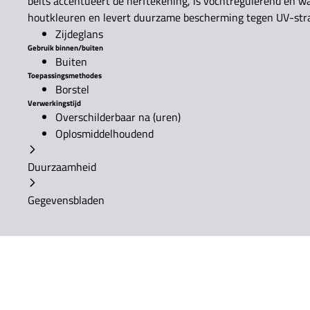
beits accentueert de nerftekening, is vochtregulerend en wa
houtkleuren en levert duurzame bescherming tegen UV-stra
Zijdeglans
Gebruik binnen/buiten
Buiten
Toepassingsmethodes
Borstel
Verwerkingstijd
Overschilderbaar na (uren)
Oplosmiddelhoudend
Duurzaamheid
Gegevensbladen