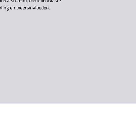
terafstotend, biedt lichtvaste
ling en weersinvloeden.