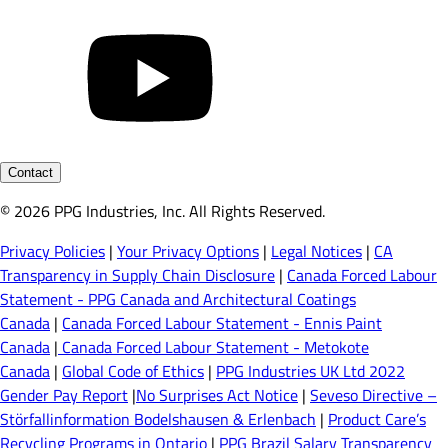
Contact
© 2026 PPG Industries, Inc. All Rights Reserved.
Privacy Policies
|
Your Privacy Options
|
Legal Notices
|
CA
Transparency in Supply Chain Disclosure
|
Canada Forced Labour
Statement - PPG Canada and Architectural Coatings
Canada
|
Canada Forced Labour Statement - Ennis Paint
Canada
|
Canada Forced Labour Statement - Metokote
Canada
|
Global Code of Ethics
|
PPG Industries UK Ltd 2022
Gender Pay Report
|
No Surprises Act Notice
|
Seveso Directive –
Störfallinformation Bodelshausen & Erlenbach
|
Product Care’s
Recycling Programs in Ontario
|
PPG Brazil Salary Transparency