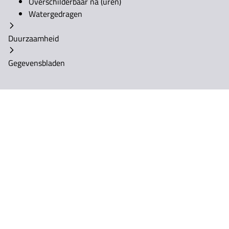
Overschilderbaar na (uren)
Watergedragen
Duurzaamheid
Gegevensbladen