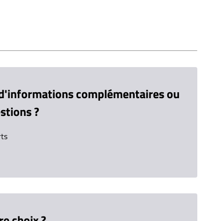
 d'informations complémentaires ou
stions ?
rts
re choix ?