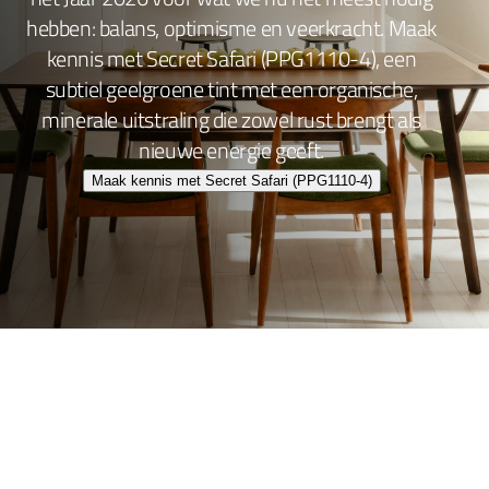
hebben: balans, optimisme en veerkracht. Maak
kennis met Secret Safari (PPG1110-4), een
subtiel geelgroene tint met een organische,
minerale uitstraling die zowel rust brengt als
nieuwe energie geeft.
Maak kennis met Secret Safari (PPG1110-4)
Wand- en plafondafwerking
Lakafwerking
Beitsen en Vernissen