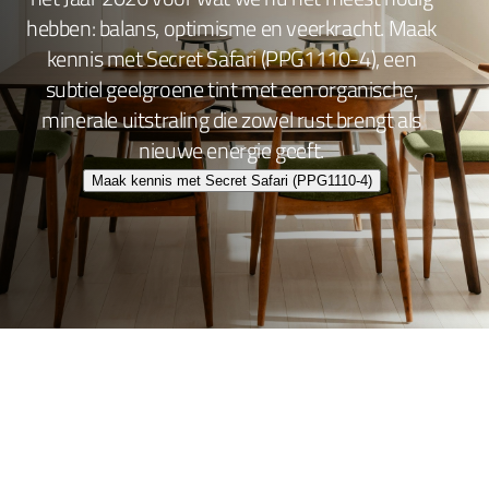
hebben: balans, optimisme en veerkracht. Maak
kennis met Secret Safari (PPG1110-4), een
subtiel geelgroene tint met een organische,
minerale uitstraling die zowel rust brengt als
nieuwe energie geeft.
Maak kennis met Secret Safari (PPG1110-4)
Wand- en plafondafwerking
Lakafwerking
Beitsen en Vernissen