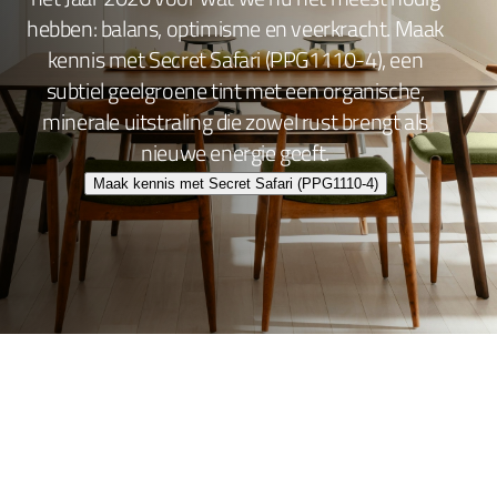
hebben: balans, optimisme en veerkracht. Maak
kennis met Secret Safari (PPG1110-4), een
subtiel geelgroene tint met een organische,
minerale uitstraling die zowel rust brengt als
nieuwe energie geeft.
Maak kennis met Secret Safari (PPG1110-4)
Wand- en plafondafwerking
Lakafwerking
Beitsen en Vernissen