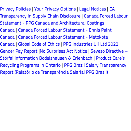
Privacy Policies
|
Your Privacy Options
|
Legal Notices
|
CA
Transparency in Supply Chain Disclosure
|
Canada Forced Labour
Statement - PPG Canada and Architectural Coatings
Canada
|
Canada Forced Labour Statement - Ennis Paint
Canada
|
Canada Forced Labour Statement - Metokote
Canada
|
Global Code of Ethics
|
PPG Industries UK Ltd 2022
Gender Pay Report
|
No Surprises Act Notice
|
Seveso Directive –
Störfallinformation Bodelshausen & Erlenbach
|
Product Care’s
Recycling Programs in Ontario
|
PPG Brazil Salary Transparency
Report (Relatório de Transparência Salarial PPG Brasil)