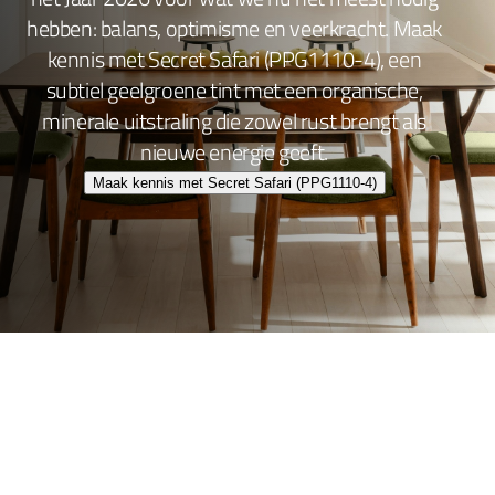
hebben: balans, optimisme en veerkracht. Maak
kennis met Secret Safari (PPG1110-4), een
subtiel geelgroene tint met een organische,
minerale uitstraling die zowel rust brengt als
nieuwe energie geeft.
Maak kennis met Secret Safari (PPG1110-4)
Wand- en plafondafwerking
Lakafwerking
Beitsen en Vernissen