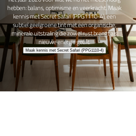
hebben: balans, optimisme en veerkracht. Maak
kennis met Secret Safari (PPG1110-4), een
subtiel geelgroene tint met een organische,
minerale uitstraling die zowel rust brengt als
nieuwe energie geeft.
Maak kennis met Secret Safari (PPG1110-4)
Wand- en plafondafwerking
Lakafwerking
Beitsen en Vernissen