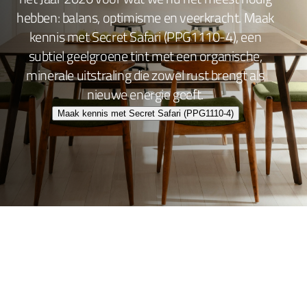
hebben: balans, optimisme en veerkracht. Maak
kennis met Secret Safari (PPG1110-4), een
subtiel geelgroene tint met een organische,
minerale uitstraling die zowel rust brengt als
nieuwe energie geeft.
Maak kennis met Secret Safari (PPG1110-4)
Wand- en plafondafwerking
Lakafwerking
Beitsen en Vernissen