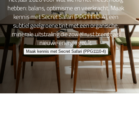
hebben: balans, optimisme en veerkracht. Maak
kennis met Secret Safari (PPG1110-4), een
subtiel geelgroene tint met een organische,
minerale uitstraling die zowel rust brengt als
nieuwe energie geeft.
Maak kennis met Secret Safari (PPG1110-4)
Wand- en plafondafwerking
Lakafwerking
Beitsen en Vernissen