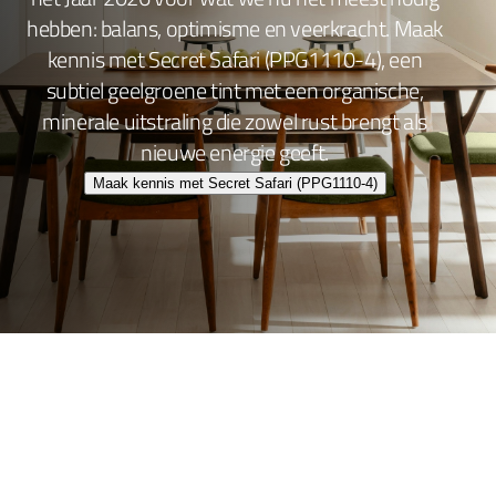
hebben: balans, optimisme en veerkracht. Maak
kennis met Secret Safari (PPG1110-4), een
subtiel geelgroene tint met een organische,
minerale uitstraling die zowel rust brengt als
nieuwe energie geeft.
Maak kennis met Secret Safari (PPG1110-4)
Wand- en plafondafwerking
Lakafwerking
Beitsen en Vernissen