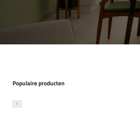
Wand- en plafondafwerking
Gevelverf
Populaire producten