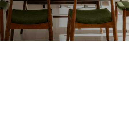
Lakafwerking
Beit