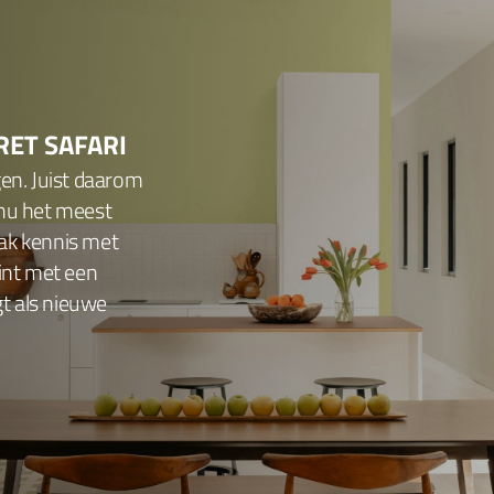
RET SAFARI
gen. Juist daarom
 nu het meest
ak kennis met
tint met een
gt als nieuwe