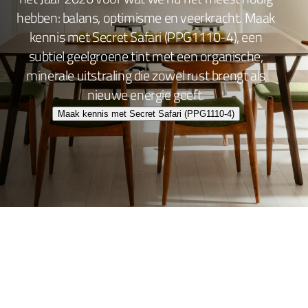
hebben: balans, optimisme en veerkracht. Maak
kennis met Secret Safari (PPG1110-4), een
subtiel geelgroene tint met een organische,
minerale uitstraling die zowel rust brengt als
nieuwe energie geeft.
Maak kennis met Secret Safari (PPG1110-4)
Wand- en plafondafwerking
Lakafwerking
Beitsen en Vernissen