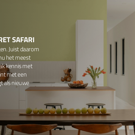
RET SAFARI
gen. Juist daarom
 nu het meest
ak kennis met
tint met een
gt als nieuwe