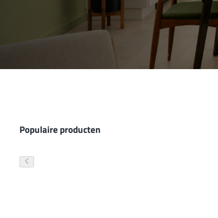
Wand- en plafondafwerking
Gevelverf
Populaire producten