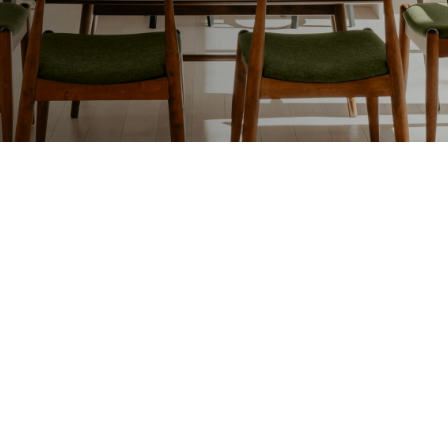
Lakafwerking
Beit