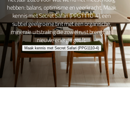
hebben: balans, optimisme en veerkracht. Maak
kennis met Secret Safari (PPG1110-4), een
subtiel geelgroene tint met een organische,
minerale uitstraling die zowel rust brengt als
nieuwe energie geeft.
Maak kennis met Secret Safari (PPG1110-4)
Wand- en plafondafwerking
Lakafwerking
Beitsen en Vernissen