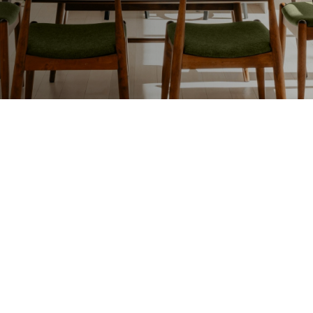
Lakafwerking
Beit