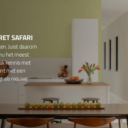
RET SAFARI
gen. Juist daarom
 nu het meest
ak kennis met
tint met een
gt als nieuwe