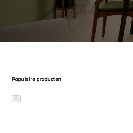
Wand- en plafondafwerking
Gevelverf
Populaire producten