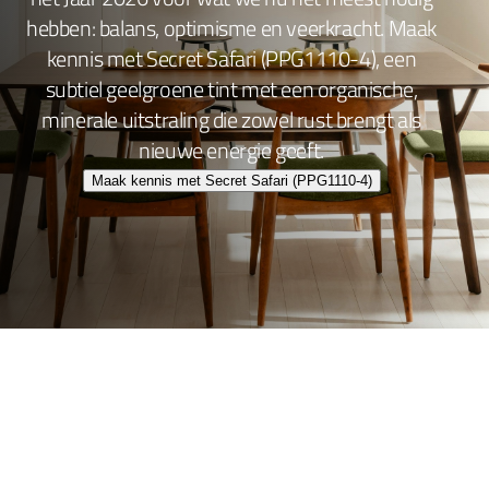
hebben: balans, optimisme en veerkracht. Maak
kennis met Secret Safari (PPG1110-4), een
subtiel geelgroene tint met een organische,
minerale uitstraling die zowel rust brengt als
nieuwe energie geeft.
Maak kennis met Secret Safari (PPG1110-4)
Wand- en plafondafwerking
Lakafwerking
Beitsen en Vernissen