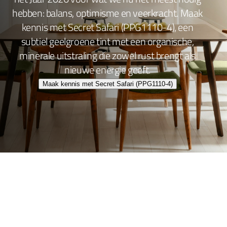
hebben: balans, optimisme en veerkracht. Maak
kennis met Secret Safari (PPG1110-4), een
subtiel geelgroene tint met een organische,
minerale uitstraling die zowel rust brengt als
nieuwe energie geeft.
Maak kennis met Secret Safari (PPG1110-4)
Wand- en plafondafwerking
Lakafwerking
Beitsen en Vernissen