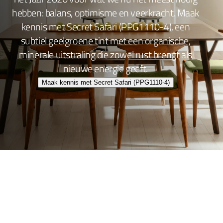
hebben: balans, optimisme en veerkracht. Maak
kennis met Secret Safari (PPG1110-4), een
subtiel geelgroene tint met een organische,
minerale uitstraling die zowel rust brengt als
nieuwe energie geeft.
Maak kennis met Secret Safari (PPG1110-4)
Wand- en plafondafwerking
Lakafwerking
Beitsen en Vernissen