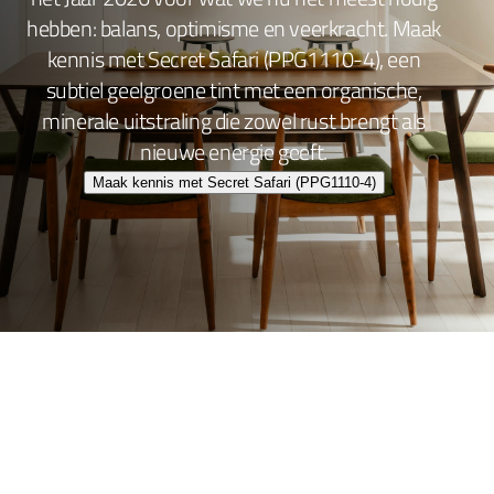
hebben: balans, optimisme en veerkracht. Maak
kennis met Secret Safari (PPG1110-4), een
subtiel geelgroene tint met een organische,
minerale uitstraling die zowel rust brengt als
nieuwe energie geeft.
Maak kennis met Secret Safari (PPG1110-4)
Wand- en plafondafwerking
Lakafwerking
Beitsen en Vernissen