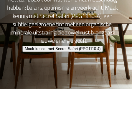
hebben: balans, optimisme en veerkracht. Maak
kennis met Secret Safari (PPG1110-4), een
subtiel geelgroene tint met een organische,
minerale uitstraling die zowel rust brengt als
nieuwe energie geeft.
Maak kennis met Secret Safari (PPG1110-4)
Wand- en plafondafwerking
Lakafwerking
Beitsen en Vernissen