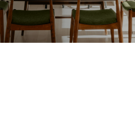
Lakafwerking
Beit