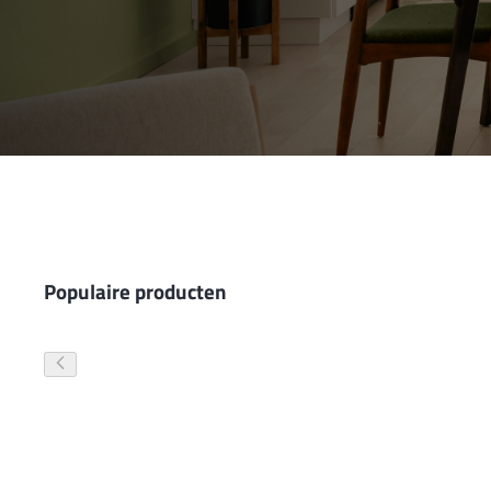
Wand- en plafondafwerking
Gevelverf
Populaire producten