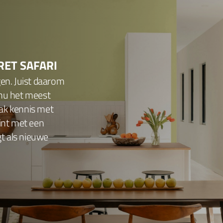
RET SAFARI
gen. Juist daarom
 nu het meest
ak kennis met
tint met een
gt als nieuwe