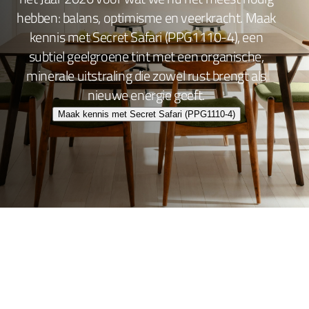
hebben: balans, optimisme en veerkracht. Maak
kennis met Secret Safari (PPG1110-4), een
subtiel geelgroene tint met een organische,
minerale uitstraling die zowel rust brengt als
nieuwe energie geeft.
Maak kennis met Secret Safari (PPG1110-4)
Wand- en plafondafwerking
Lakafwerking
Beitsen en Vernissen