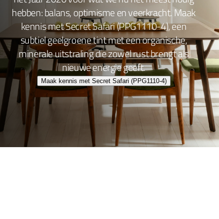
hebben: balans, optimisme en veerkracht. Maak
kennis met Secret Safari (PPG1110-4), een
subtiel geelgroene tint met een organische,
minerale uitstraling die zowel rust brengt als
nieuwe energie geeft.
Maak kennis met Secret Safari (PPG1110-4)
Wand- en plafondafwerking
Lakafwerking
Beitsen en Vernissen