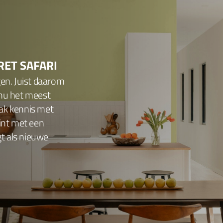
RET SAFARI
gen. Juist daarom
 nu het meest
ak kennis met
tint met een
gt als nieuwe