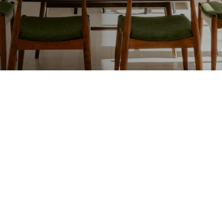
Lakafwerking
Beit