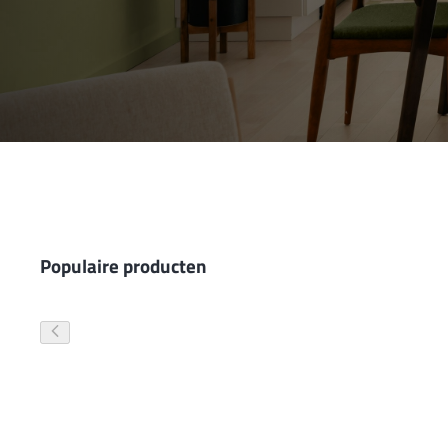
Wand- en plafondafwerking
Gevelverf
Populaire producten