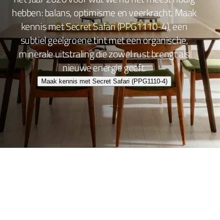
hebben: balans, optimisme en veerkracht. Maak
kennis met Secret Safari (PPG1110-4), een
subtiel geelgroene tint met een organische,
minerale uitstraling die zowel rust brengt als
nieuwe energie geeft.
Maak kennis met Secret Safari (PPG1110-4)
Wand- en plafondafwerking
Lakafwerking
Beitsen en Vernissen