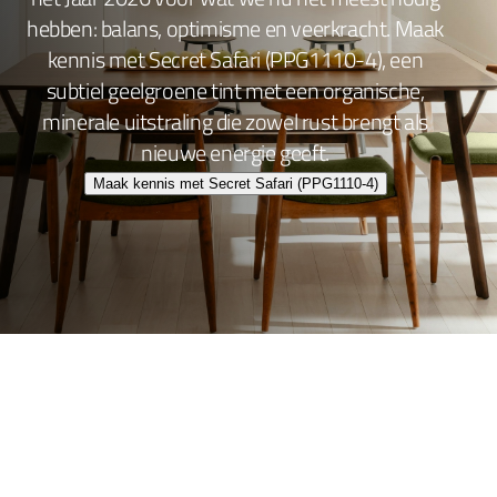
hebben: balans, optimisme en veerkracht. Maak
kennis met Secret Safari (PPG1110-4), een
subtiel geelgroene tint met een organische,
minerale uitstraling die zowel rust brengt als
nieuwe energie geeft.
Maak kennis met Secret Safari (PPG1110-4)
Wand- en plafondafwerking
Lakafwerking
Beitsen en Vernissen