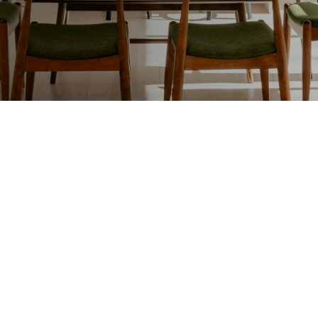
Lakafwerking
Beit