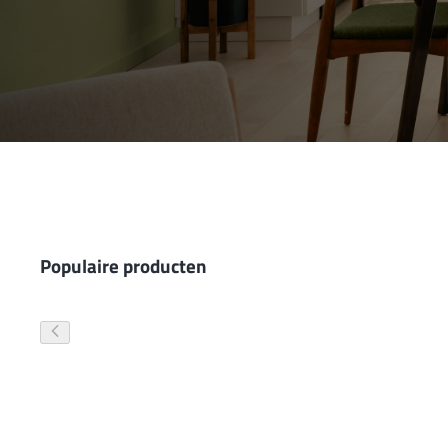
Wand- en plafondafwerking
Gevelverf
Populaire producten