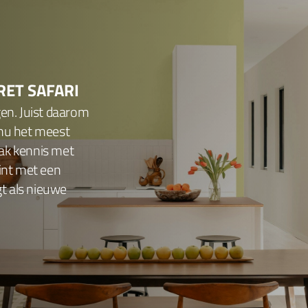
RET SAFARI
gen. Juist daarom
 nu het meest
ak kennis met
tint met een
gt als nieuwe