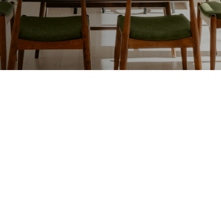
Lakafwerking
Beit