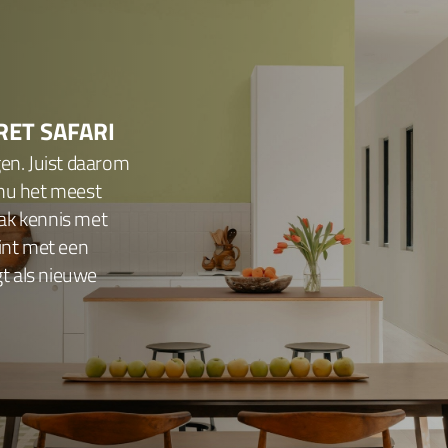
RET SAFARI
gen. Juist daarom
 nu het meest
ak kennis met
tint met een
gt als nieuwe