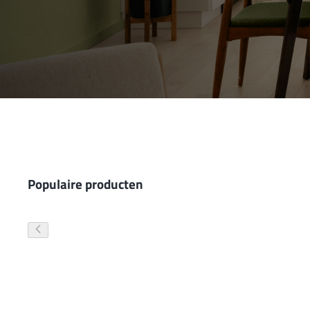
Wand- en plafondafwerking
Gevelverf
Populaire producten