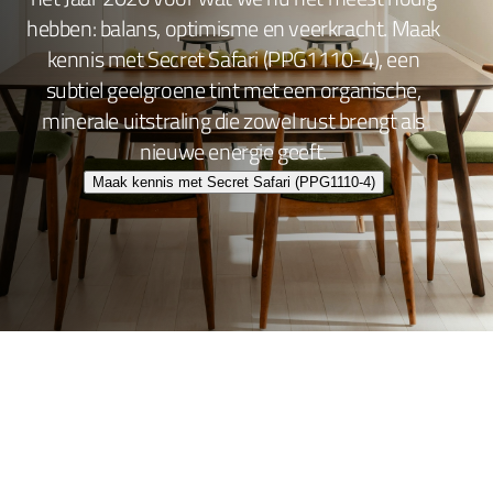
hebben: balans, optimisme en veerkracht. Maak
kennis met Secret Safari (PPG1110-4), een
subtiel geelgroene tint met een organische,
minerale uitstraling die zowel rust brengt als
nieuwe energie geeft.
Maak kennis met Secret Safari (PPG1110-4)
Wand- en plafondafwerking
Lakafwerking
Beitsen en Vernissen