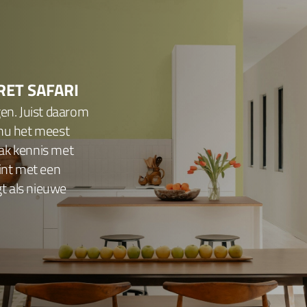
RET SAFARI
gen. Juist daarom
 nu het meest
ak kennis met
tint met een
gt als nieuwe