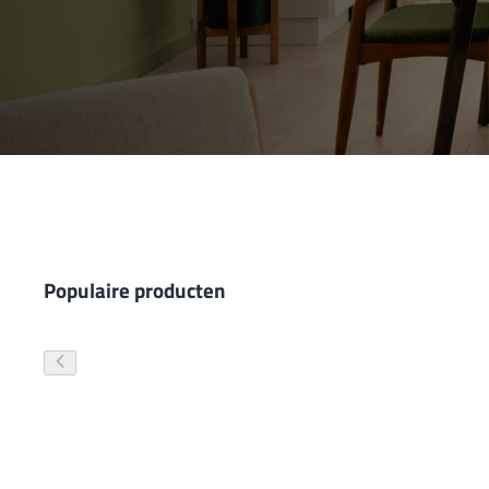
Wand- en plafondafwerking
Gevelverf
Populaire producten