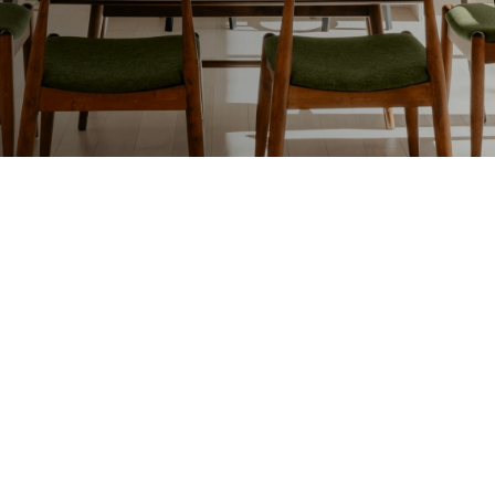
Lakafwerking
Beit