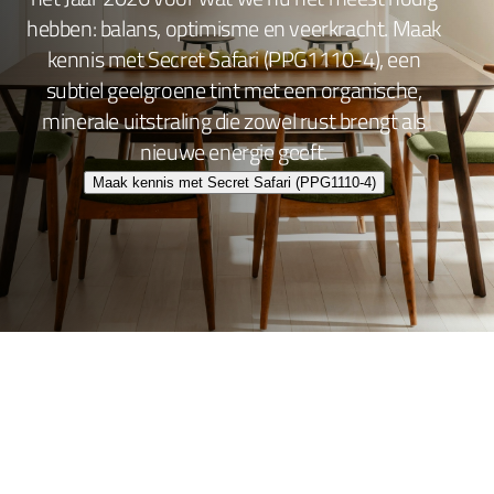
hebben: balans, optimisme en veerkracht. Maak
kennis met Secret Safari (PPG1110-4), een
subtiel geelgroene tint met een organische,
minerale uitstraling die zowel rust brengt als
nieuwe energie geeft.
Maak kennis met Secret Safari (PPG1110-4)
Wand- en plafondafwerking
Lakafwerking
Beitsen en Vernissen