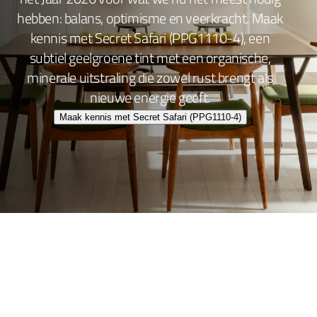
hebben: balans, optimisme en veerkracht. Maak
kennis met Secret Safari (PPG1110-4), een
subtiel geelgroene tint met een organische,
minerale uitstraling die zowel rust brengt als
nieuwe energie geeft.
Maak kennis met Secret Safari (PPG1110-4)
Wand- en plafondafwerking
Lakafwerking
Beitsen en Vernissen