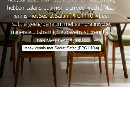
hebben: balans, optimisme en veerkracht. Maak
kennis met Secret Safari (PPG1110-4), een
subtiel geelgroene tint met een organische,
minerale uitstraling die zowel rust brengt als
nieuwe energie geeft.
Maak kennis met Secret Safari (PPG1110-4)
Wand- en plafondafwerking
Lakafwerking
Beitsen en Vernissen