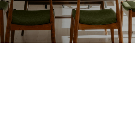
Lakafwerking
Beit