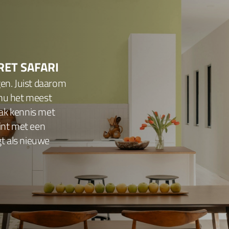
RET SAFARI
gen. Juist daarom
 nu het meest
ak kennis met
tint met een
gt als nieuwe