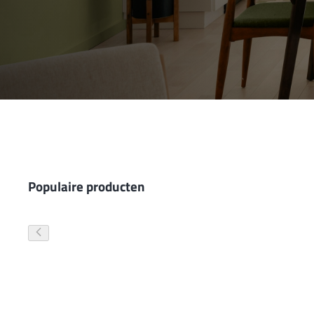
Wand- en plafondafwerking
Gevelverf
Populaire producten