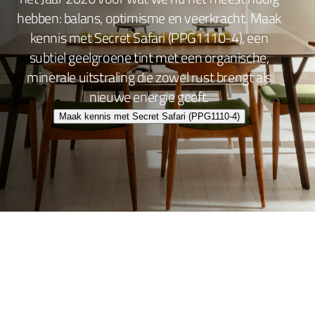
hebben: balans, optimisme en veerkracht. Maak
kennis met Secret Safari (PPG1110-4), een
subtiel geelgroene tint met een organische,
minerale uitstraling die zowel rust brengt als
nieuwe energie geeft.
Maak kennis met Secret Safari (PPG1110-4)
Wand- en plafondafwerking
Lakafwerking
Beitsen en Vernissen