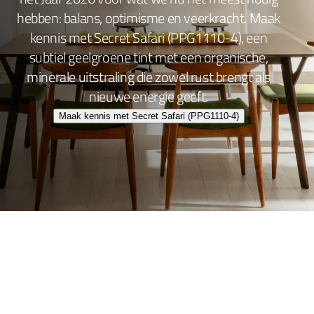
hebben: balans, optimisme en veerkracht. Maak
kennis met Secret Safari (PPG1110-4), een
subtiel geelgroene tint met een organische,
minerale uitstraling die zowel rust brengt als
nieuwe energie geeft.
Maak kennis met Secret Safari (PPG1110-4)
Wand- en plafondafwerking
Lakafwerking
Beitsen en Vernissen