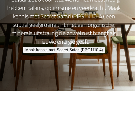
hebben: balans, optimisme en veerkracht. Maak
kennis met Secret Safari (PPG1110-4), een
subtiel geelgroene tint met een organische,
minerale uitstraling die zowel rust brengt als
nieuwe energie geeft.
Maak kennis met Secret Safari (PPG1110-4)
Wand- en plafondafwerking
Lakafwerking
Beitsen en Vernissen