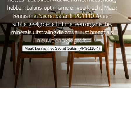
hebben: balans, optimisme en veerkracht. Maak
kennis met Secret Safari (PPG1110-4), een
subtiel geelgroene tint met een organische,
minerale uitstraling die zowel rust brengt als
nieuwe energie geeft.
Maak kennis met Secret Safari (PPG1110-4)
Wand- en plafondafwerking
Lakafwerking
Beitsen en Vernissen