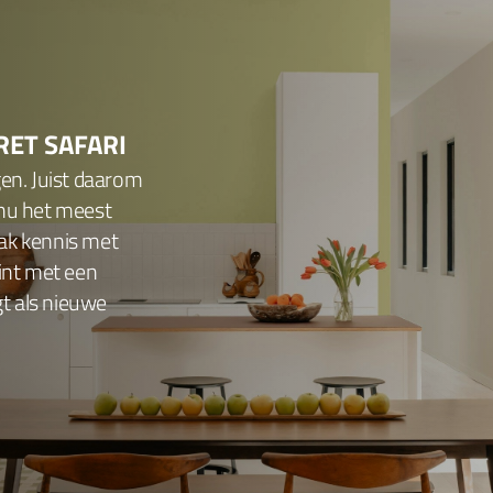
RET SAFARI
gen. Juist daarom
 nu het meest
ak kennis met
tint met een
gt als nieuwe