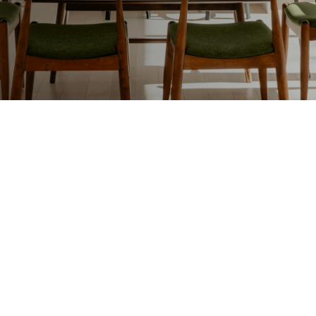
Lakafwerking
Beit