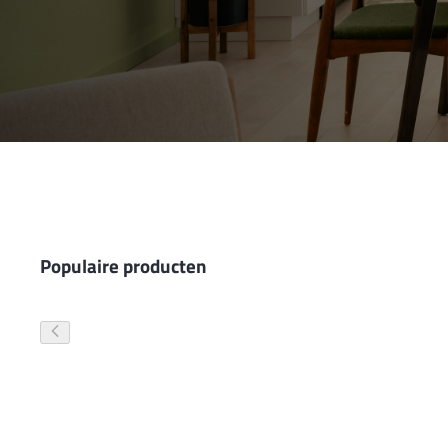
Wand- en plafondafwerking
Gevelverf
Populaire producten