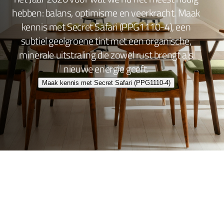
hebben: balans, optimisme en veerkracht. Maak
kennis met Secret Safari (PPG1110-4), een
subtiel geelgroene tint met een organische,
minerale uitstraling die zowel rust brengt als
nieuwe energie geeft.
Maak kennis met Secret Safari (PPG1110-4)
Wand- en plafondafwerking
Lakafwerking
Beitsen en Vernissen