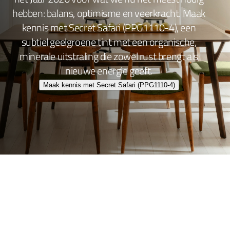
hebben: balans, optimisme en veerkracht. Maak
kennis met Secret Safari (PPG1110-4), een
subtiel geelgroene tint met een organische,
minerale uitstraling die zowel rust brengt als
nieuwe energie geeft.
Maak kennis met Secret Safari (PPG1110-4)
Wand- en plafondafwerking
Lakafwerking
Beitsen en Vernissen