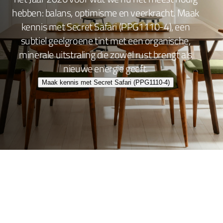
hebben: balans, optimisme en veerkracht. Maak
kennis met Secret Safari (PPG1110-4), een
subtiel geelgroene tint met een organische,
minerale uitstraling die zowel rust brengt als
nieuwe energie geeft.
Maak kennis met Secret Safari (PPG1110-4)
Wand- en plafondafwerking
Lakafwerking
Beitsen en Vernissen