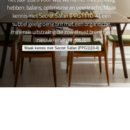
hebben: balans, optimisme en veerkracht. Maak
kennis met Secret Safari (PPG1110-4), een
subtiel geelgroene tint met een organische,
minerale uitstraling die zowel rust brengt als
nieuwe energie geeft.
Maak kennis met Secret Safari (PPG1110-4)
Wand- en plafondafwerking
Lakafwerking
Beitsen en Vernissen