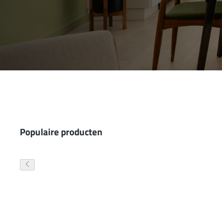
Wand- en plafondafwerking
Gevelverf
Populaire producten