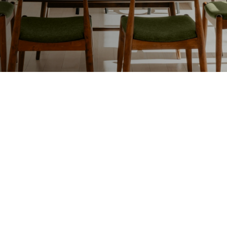
Lakafwerking
Beit