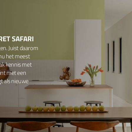
RET SAFARI
gen. Juist daarom
 nu het meest
ak kennis met
tint met een
gt als nieuwe